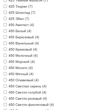
425 Темный махагон (
7
)
425 Тициан (
7
)
425 Шоколад (
7
)
425 Эбен (
7
)
450 Аметист (
4
)
450 Белый (
4
)
450 Бирюзовый (
4
)
450 Ванильный (
4
)
450 Кремовый (
4
)
450 Молочный (
4
)
450 Морской (
4
)
450 Мохито (
4
)
450 Мятный (
4
)
450 Оливковый (
4
)
450 Светлая сирень (
4
)
450 Светло-голубой (
4
)
450 Светло-розовый (
4
)
450 Светло-фиолетовый (
4
)