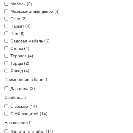
Мебель (
2
)
Межкомнатные двери (
4
)
Окно (
2
)
Паркет (
4
)
Пол (
6
)
Садовая мебель (
6
)
Стены (
4
)
Терраса (
4
)
Торцы (
2
)
Фасад (
4
)
Применение в бане
Для пола (
2
)
Свойства
С воском (
14
)
С УФ-защитой (
14
)
Назначение
Защита от грибка (
14
)