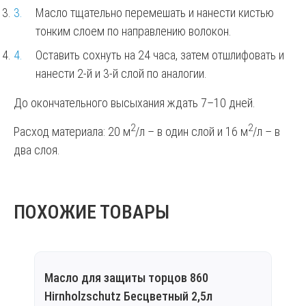
Масло тщательно перемешать и нанести кистью
тонким слоем по направлению волокон.
Оставить сохнуть на 24 часа, затем отшлифовать и
нанести 2-й и 3-й слой по аналогии.
До окончательного высыхания ждать 7–10 дней.
2
2
Расход материала: 20 м
/л – в один слой и 16 м
/л – в
два слоя.
ПОХОЖИЕ ТОВАРЫ
Масло для защиты торцов 860
Мас
Hirnholzschutz Бесцветный 2,5л
Hart