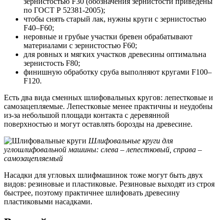
зернистостью F30 (обозначения зернистости приведены
по ГОСТ Р 52381-2005);
чтобы снять старый лак, нужны круги с зернистостью
F40–F60;
неровные и грубые участки бревен обрабатывают
материалами с зернистостью F60;
для ровных и мягких участков древесины оптимальна
зернистость F80;
финишную обработку сруба выполняют кругами F100–
F120.
Есть два вида сменных шлифовальных кругов: лепестковые и
самозацепляемые. Лепестковые менее практичны и неудобны
из-за небольшой площади контакта с деревянной
поверхностью и могут оставлять борозды на древесине.
Шлифовальные круги для
углошлифовальной машины: слева – лепестковый, справа –
самозацепляемый
Насадки для угловых шлифмашинок тоже могут быть двух
видов: резиновые и пластиковые. Резиновые выходят из строя
быстрее, поэтому практичнее шлифовать древесину
пластиковыми насадками.