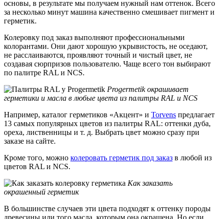
основы, в результате мы получаем нужный нам оттенок. Всего
за несколько минут машина качественно смешивает пигмент и
герметик.
Колеровку под заказ выполняют профессиональными
колорантами. Они дают хорошую укрывистость, не оседают,
не расслаиваются, проявляют точный и чистый цвет, не
создавая сюрпризов пользователю. Чаще всего тон выбирают
по палитре RAL и NCS.
Progermetik окрашивает
герметики и масла в любые цвета из палитры RAL и NCS
Например, каталог герметиков «Акцент» и
Torvens
предлагает
13 самых популярных цветов из палитры RAL: оттенки дуба,
ореха, лиственницы и т. д. Выбрать цвет можно сразу при
заказе на сайте.
Кроме того, можно
колеровать герметик под заказ
в любой из
цветов RAL и NCS.
Как заказать
окрашенный герметик
В большинстве случаев эти цвета подходят к оттенку породы
древесины или того масла, которым она окрашена. Но если