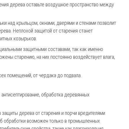
ения дерева оставьте воздушное пространство между
ьки над крыльцом, окнами, дверями и стенами позволит
рева. Неплохой защитой от старения станет
щитных козырьков.
иальными защитными составами, так как именно
ржены старению, на них постоянно воздействует влага,
ех помещений, от чердака до подвала.
 антисептирование, обработка деревянных
 защиты дерева от старения и порчи вредителями
об обработки возможен только в промышленных
ребительские свойства, такие как влагоизоляция,