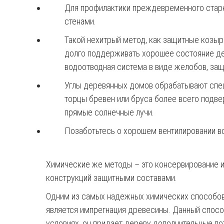
Для профилактики преждевременного стар
стенами.
Такой нехитрый метод, как защитные козыр
долго поддерживать хорошее состояние де
водоотводная система в виде желобов, за
Углы деревянных домов обрабатывают спец
торцы бревен или бруса более всего подве
прямые солнечные лучи.
Позаботьтесь о хорошем вентилировании вс
Химические же методы – это консервирование и
конструкций защитными составами.
Одним из самых надежных химических способов
является импрегнация древесины. Данный спос
условиях, он придает дереву дополнительные пот