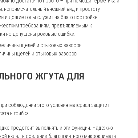
 можно достаточно просто – при помощи герметика и
ы, непримечательный внешний вид и простоту
и и долгие годы служит на благо постройке.
т жестким требованиям, предъявляемым к
дки не допущены роковые ошибки.
еличины щелей и стыковых зазоров
ИЛЬНОГО ЖГУТА ДЛЯ
 при соблюдении этого условия материал защитит
ата и грибка.
дке предстоит выполнять и эти функции. Надежно
свой вклад в создание благоприятного микроклимата