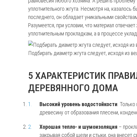
равновесия любого хозяина. А решить проблему
уплотнительного жгута. Несмотря на, казалось б
последнего, он обладает уникальными свойствам
Разумеется, при условии, что материал отвечае
уплотнительным прокладкам, а в процессе укла
Подбирать диаметр жгута следует, исходя из в
5 ХАРАКТЕРИСТИК ПРАВ
ДЕРЕВЯННОГО ДОМА
Высокий уровень водостойкости
. Только
древесину от образования плесени, конденс
Хорошая тепло- и шумоизоляция
– прокла
закрывая собой щели и стыки, она внесет 