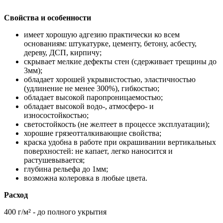
Свойства и особенности
имеет хорошую адгезию практически ко всем
основаниям: штукатурке, цементу, бетону, асбесту,
дереву, ДСП, кирпичу;
скрывает мелкие дефекты стен (сдерживает трещины до
3мм);
обладает хорошей укрывистостью, эластичностью
(удлинение не менее 300%), гибкостью;
обладает высокой паропроницаемостью;
обладает высокой водо-, атмосферо- и
износостойкостью;
светостойкость (не желтеет в процессе эксплуатации);
хорошие грязеотталкивающие свойства;
краска удобна в работе при окрашивании вертикальных
поверхностей: не капает, легко наносится и
растушевывается;
глубина рельефа до 1мм;
возможна колеровка в любые цвета.
Расход
400 г/м² - до полного укрытия