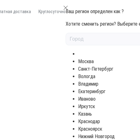
Ваш регион определен как
?
латная доставка
Круглосуточно
Хотите сменить регион? Выберите е
я Акрилит-115 Премиум (по запросу) Серый 5л
Москва
Санкт-Петербург
ИЛИТ-115 ПРЕМИУМ (ПО ЗАПРОС
Вологда
Владимир
Екатеринбург
Иваново
Иркутск
Казань
Цена по запр
Краснодар
Красноярск
Нижний Новгород