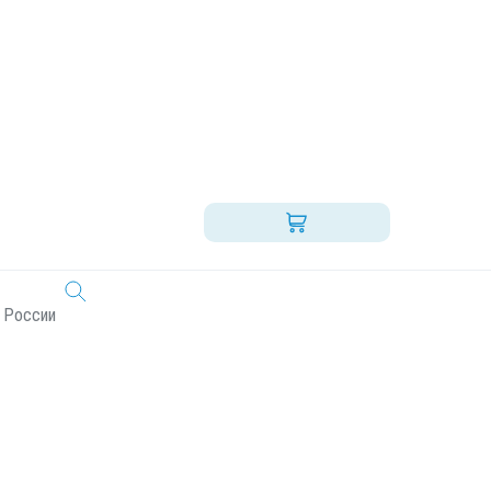
5л
800) 555-92-43 (круглосуточно)
наличный расчет
 России