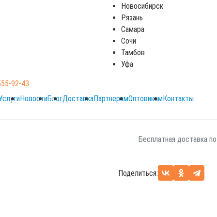
Новосибирск
Серый
Рязань
Самара
Сочи
Подобрать аналог
Тамбов
Уфа
555-92-43
По вопросам звоните 8 (
Услуги
Новости
Блог
Доставка
Партнерам
Оптовикам
Контакты
Оплата: наличный и без
Бесплатная доставка по
Поделиться: