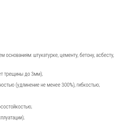
 основаниям: штукатурке, цементу, бетону, асбесту,
т трещины до 3мм);
остью (удлинение не менее 300%), гибкостью;
осостойкостью;
плуатации);