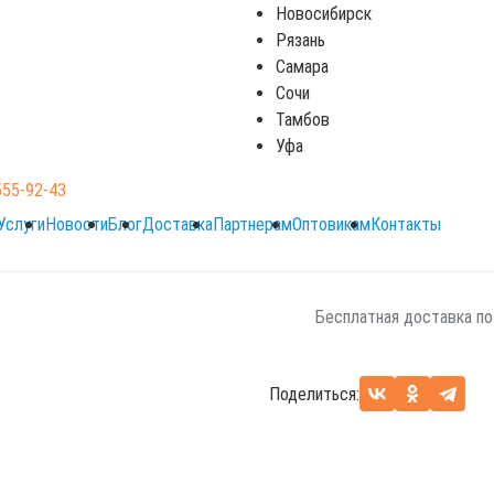
Новосибирск
470 Песочный
Рязань
Самара
Сочи
Подобрать аналог
Тамбов
Уфа
555-92-43
По вопросам звоните 8 (
Услуги
Новости
Блог
Доставка
Партнерам
Оптовикам
Контакты
Оплата: наличный и без
Бесплатная доставка по
Поделиться: