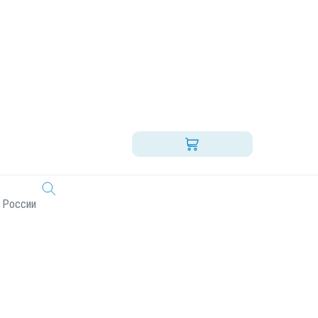
0,045л
800) 555-92-43 (круглосуточно)
наличный расчет
 России