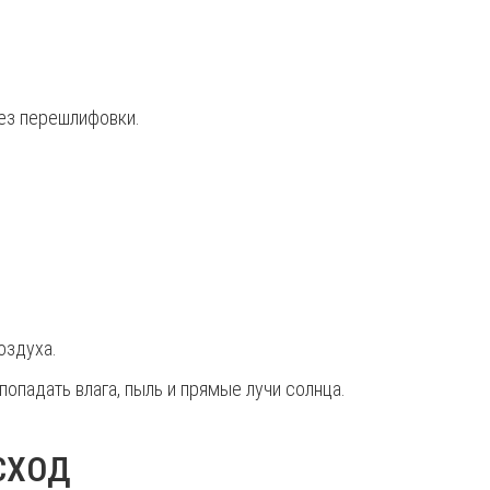
без перешлифовки.
оздуха.
опадать влага, пыль и прямые лучи солнца.
СХОД