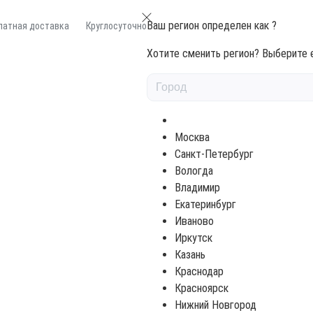
Ваш регион определен как
?
латная доставка
Круглосуточно
Хотите сменить регион? Выберите е
 потолков 470 Bienenwachslasur (под заказ) 470 Песочный 0,045л
Москва
Санкт-Петербург
ОЛКОВ 470 BIENENWACHSLASUR 
Вологда
Владимир
045Л
Екатеринбург
Иваново
Иркутск
Казань
Цена по запр
Краснодар
Красноярск
Нижний Новгород