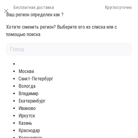
Бесплатная доставка
Круглосуточно
Ваш регион определен как
?
Хотите сменить регион? Выберите его из списка или с
помощью поиска
Масла для дерева
МАСЛО-ЛАЗУРЬ 425 HOLZSCHUTZ
ÖL-LASUR (ПОД ЗАКАЗ)
Москва
БЕСЦВЕТНЫЙ 0,375Л
Санкт-Петербург
Вологда
Владимир
Екатеринбург
Иваново
Иркутск
Казань
Краснодар
Красноярск