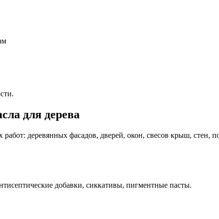
ам
сти.
сла для дерева
абот: деревянных фасадов, дверей, окон, свесов крыш, стен, по
нтисептические добавки, сиккативы, пигментные пасты.