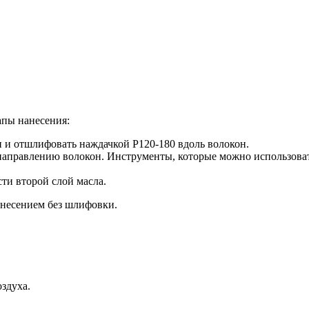
апы нанесения:
и и отшлифовать наждачкой Р120-180 вдоль волокон.
направлению волокон. Инструменты, которые можно использоват
ти второй слой масла.
несением без шлифовки.
здуха.