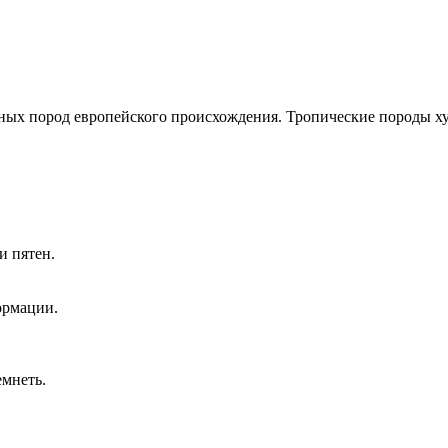
нных пород европейского происхождения. Тропические породы ху
и пятен.
ормации.
емнеть.