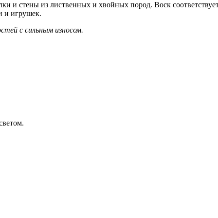
лки и стены из лиственных и хвойных пород. Воск соответствуе
и и игрушек.
остей с сильным износом.
светом.