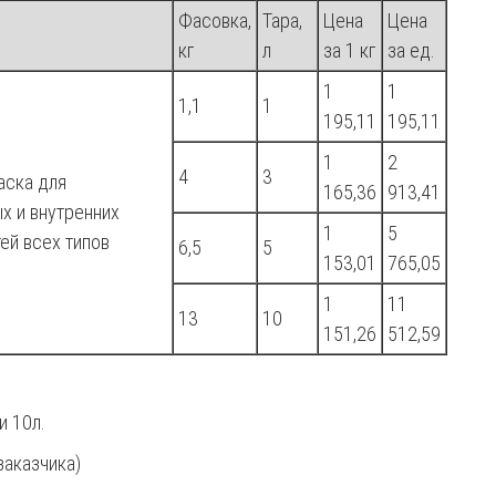
Фасовка,
Тара,
Цена
Цена
кг
л
за 1 кг
за ед.
1
1
1,1
1
195,11
195,11
1
2
4
3
аска для
165,36
913,41
х и внутренних
1
5
ей всех типов
6,5
5
153,01
765,05
1
11
13
10
151,26
512,59
и 10л.
заказчика)