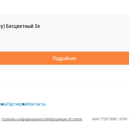
су) Бесцветный 3л
Подробнее
вка
Партнерам
Контакты
Политика конфиденциальности
Информация об оплате
ИНН 7728778367, ОГРН 