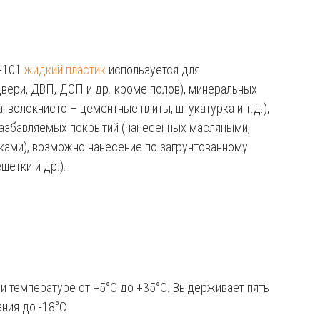
т-101
жидкий пластик
используется для
вери, ДВП, ДСП и др. кроме полов), минеральных
 волокнисто – цементные плиты, штукатурка и т.д.),
разбавляемых покрытий (нанесенных масляными,
ками), возможно нанесение по загрунтованному
шетки и др.).
ри температуре от +5°С до +35°С. Выдерживает пять
ния до -18°С.