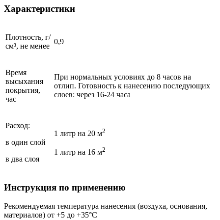
Характеристики
Плотность, г/
0,9
см³, не менее
Время
При нормальных условиях до 8 часов на
высыхания
отлип. Готовность к нанесению последующих
покрытия,
слоев: через 16-24 часа
час
Расход:
2
1 литр на 20 м
в один слой
2
1 литр на 16 м
в два слоя
Инструкция по применению
Рекомендуемая температура нанесения (воздуха, основания,
материалов) от +5 до +35°С