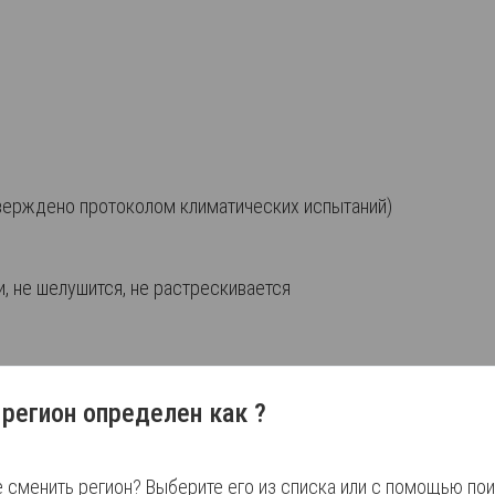
верждено протоколом климатических испытаний)
 не шелушится, не растрескивается
стки поверхности
регион определен как
?
е сменить регион? Выберите его из списка или с помощью по