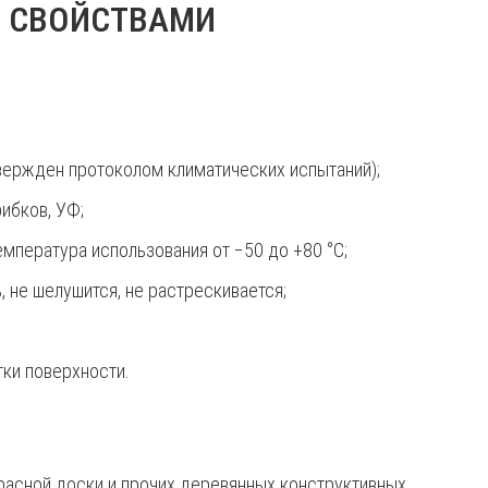
 СВОЙСТВАМИ
вержден протоколом климатических испытаний);
ибков, УФ;
мпература использования от −50 до +80 °С;
не шелушится, не растрескивается;
ки поверхности.
ррасной доски и прочих деревянных конструктивных