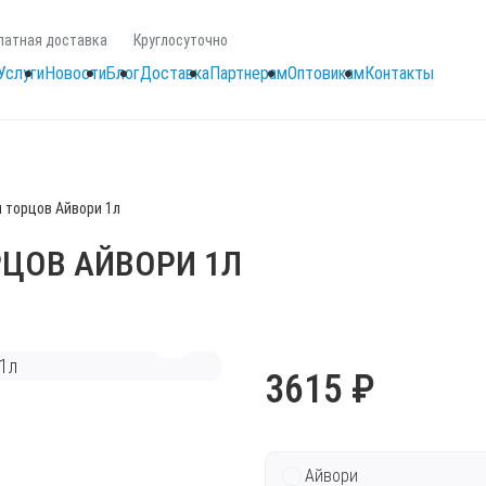
латная доставка
Круглосуточно
Услуги
Новости
Блог
Доставка
Партнерам
Оптовикам
Контакты
я торцов Айвори 1л
РЦОВ АЙВОРИ 1Л
3615 ₽
Айвори