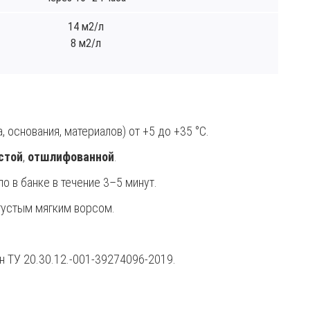
14 м2/л
8 м2/л
 основания, материалов) от +5 до +35 °С.
истой
,
отшлифованной
.
 в банке в течение 3–5 минут.
густым мягким ворсом.
н ТУ 20.30.12.-001-39274096-2019.