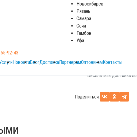
Новосибирск
Рязань
Самара
В корзину
Сочи
Тамбов
Уфа
По вопросам звоните 8 (
555-92-43
Оплата: наличный и без
Услуги
Новости
Блог
Доставка
Партнерам
Оптовикам
Контакты
Бесплатная доставка по
Поделиться:
НЫМИ