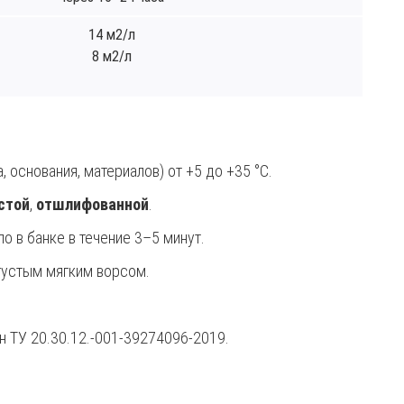
14 м2/л
8 м2/л
 основания, материалов) от +5 до +35 °С.
истой
,
отшлифованной
.
 в банке в течение 3–5 минут.
густым мягким ворсом.
н ТУ 20.30.12.-001-39274096-2019.