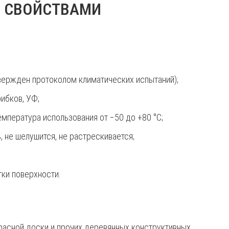
 СВОЙСТВАМИ
вержден протоколом климатических испытаний);
ибков, УФ;
мпература использования от −50 до +80 °С;
не шелушится, не растрескивается;
ки поверхности.
ррасной доски и прочих деревянных конструктивных