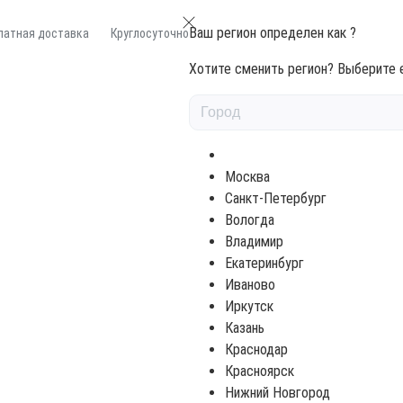
Ваш регион определен как
?
латная доставка
Круглосуточно
Хотите сменить регион? Выберите е
я торцов Фисташковый 1л
Москва
Санкт-Петербург
РЦОВ ФИСТАШКОВЫЙ 1Л
Вологда
Владимир
Екатеринбург
Иваново
Иркутск
3615 ₽
Казань
Краснодар
Красноярск
Нижний Новгород
Фисташковый