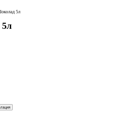
Шоколад 5л
 5л
ьтация