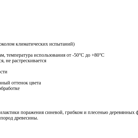
токолом климатических испытаний)
м, температура использования от -50°С до +80°С
, не растрескивается
ости
вный оттенок цвета
обработке
илактики поражения синевой, грибком и плесенью деревянных фа
 пород древесины.