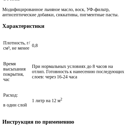
Модифицированное льняное масло, воск, УФ-фильтр,
антисептические добавки, сиккативы, пигментные пасты.
Характеристики
Плотность, г/
0,8
см³, не менее
Время
При нормальных условиях до 8 часов на
высыхания
отлип. Готовность к нанесению последующих
покрытия,
слоев: через 16-24 часа
час
Расход:
2
1 литр на 12 м
в один слой
Инструкция по применению