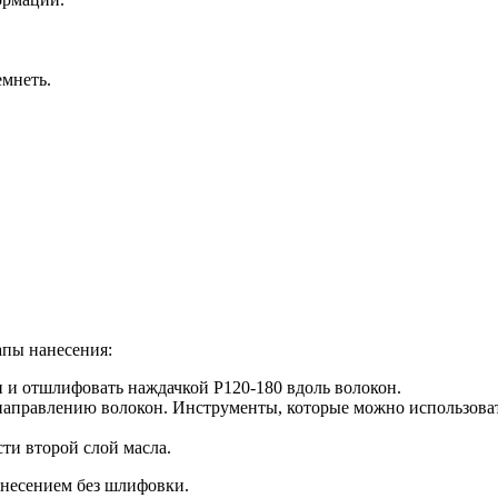
емнеть.
апы нанесения:
и и отшлифовать наждачкой Р120-180 вдоль волокон.
направлению волокон. Инструменты, которые можно использоват
ти второй слой масла.
несением без шлифовки.