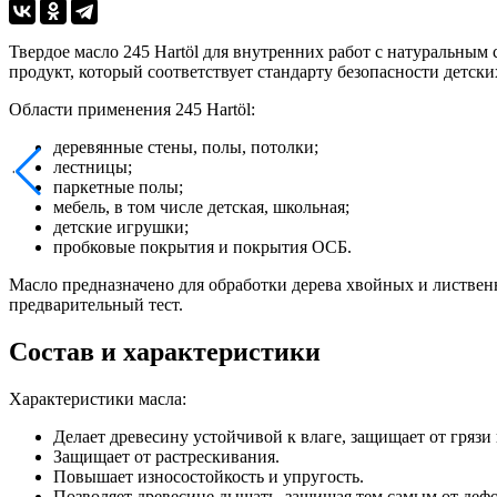
Твердое масло 245 Hartöl для внутренних работ с натуральным
продукт, который соответствует стандарту безопасности детск
Области применения 245 Hartöl:
деревянные стены, полы, потолки;
лестницы;
паркетные полы;
мебель, в том числе детская, школьная;
детские игрушки;
пробковые покрытия и покрытия ОСБ.
Масло предназначено для обработки дерева хвойных и листве
предварительный тест.
Состав и характеристики
Характеристики масла:
Делает древесину устойчивой к влаге, защищает от грязи 
Защищает от растрескивания.
Повышает износостойкость и упругость.
Позволяет древесине дышать, защищая тем самым от деф