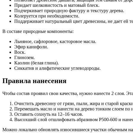
Придает шелковистость и матовый блеск.
Подчеркивает природную фактуру и текстуру дерева.
Колеруется при необходимости.
Поддерживает натуральный цвет древесины, не дает ей т
В составе природные компоненты:
Льняное, сафлоровое, касторовое масла.
Эфир канифоли.
Воск.
Глинозем.
Каолин (белая глина).
Сиккатив и алифатические углеводороды.
Правила нанесения
Чтобы состав проявил свои качества, нужно нанести 2 слоя. Эт
Очистить древесину от грязи, пыли, жира и старой краск
Перемешать масло и нанести на дерево тонким слоем по 
Оставить сохнуть на 12–16 часов.
Высохший слой отшлифовать абразивом Р500-600 и нанес
Можно локально обновлять износившиеся участки обычным на