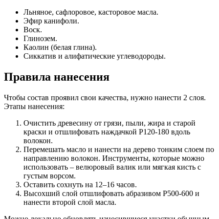
Льняное, сафлоровое, касторовое масла.
Эфир канифоли.
Воск.
Глинозем.
Каолин (белая глина).
Сиккатив и алифатические углеводороды.
Правила нанесения
Чтобы состав проявил свои качества, нужно нанести 2 слоя.
Этапы нанесения:
Очистить древесину от грязи, пыли, жира и старой
краски и отшлифовать наждачкой Р120-180 вдоль
волокон.
Перемешать масло и нанести на дерево тонким слоем по
направлению волокон. Инструменты, которые можно
использовать – велюровый валик или мягкая кисть с
густым ворсом.
Оставить сохнуть на 12–16 часов.
Высохший слой отшлифовать абразивом Р500-600 и
нанести второй слой масла.
Можно локально обновлять износившиеся участки обычным