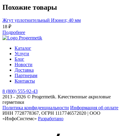
Похожие товары
Жгут уплотнительный Изонел; 40 мм
Ж
18 ₽
2
Подробнее
Каталог
Услуги
Блог
Новости
Доставка
Партнерам
Контакты
8 (800) 555-92-43
2013 - 2026 © Progermetik. Качественные акриловые
герметики
Политика конфиденциальности
Информация об оплате
ИНН 7728778367, ОГРН 1117746572020 | ООО
«ИнфоСистемс»
Разработано