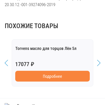
20.30.12.-001-39274096-2019
ПОХОЖИЕ ТОВАРЫ
Torvens масло для торцов Лён 5л
Torv
17077 ₽
949
Подробнее