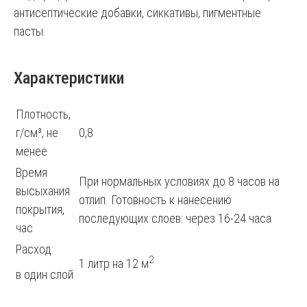
антисептические добавки, сиккативы, пигментные
пасты.
Характеристики
Плотность,
г/см³, не
0,8
менее
Время
При нормальных условиях до 8 часов на
высыхания
отлип. Готовность к нанесению
покрытия,
последующих слоев: через 16-24 часа
час
Расход:
2
1 литр на 12 м
в один слой