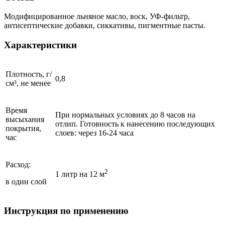
Модифицированное льняное масло, воск, УФ-фильтр,
антисептические добавки, сиккативы, пигментные пасты.
Характеристики
Плотность, г/
0,8
см³, не менее
Время
При нормальных условиях до 8 часов на
высыхания
отлип. Готовность к нанесению последующих
покрытия,
слоев: через 16-24 часа
час
Расход:
2
1 литр на 12 м
в один слой
Инструкция по применению