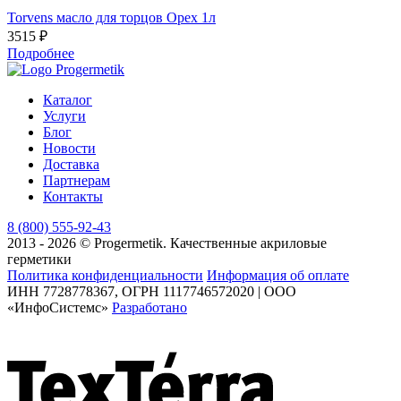
Torvens масло для торцов Орех 1л
T
3515 ₽
3
Подробнее
Каталог
Услуги
Блог
Новости
Доставка
Партнерам
Контакты
8 (800) 555-92-43
2013 - 2026 © Progermetik. Качественные акриловые
герметики
Политика конфиденциальности
Информация об оплате
ИНН 7728778367, ОГРН 1117746572020 | ООО
«ИнфоСистемс»
Разработано