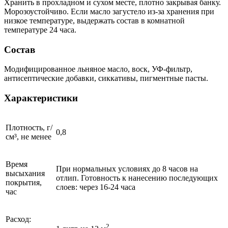
Хранить в прохладном и сухом месте, плотно закрывая банку.
Морозоустойчиво. Если масло загустело из-за хранения при
низкое температуре, выдержать состав в комнатной
температуре 24 часа.
Состав
Модифицированное льняное масло, воск, УФ-фильтр,
антисептические добавки, сиккативы, пигментные пасты.
Характеристики
Плотность, г/
0,8
см³, не менее
Время
При нормальных условиях до 8 часов на
высыхания
отлип. Готовность к нанесению последующих
покрытия,
слоев: через 16-24 часа
час
Расход:
2