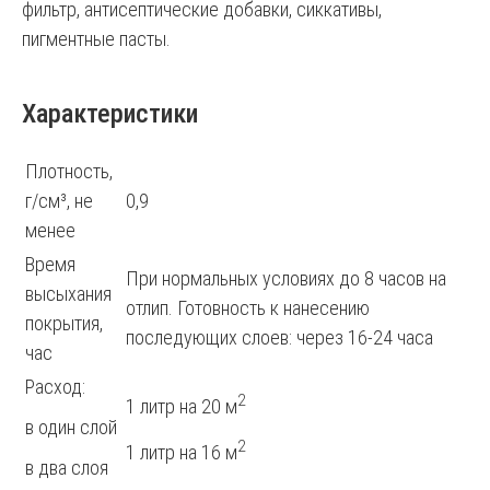
фильтр, антисептические добавки, сиккативы,
пигментные пасты.
Характеристики
Плотность,
г/см³, не
0,9
менее
Время
При нормальных условиях до 8 часов на
высыхания
отлип. Готовность к нанесению
покрытия,
последующих слоев: через 16-24 часа
час
Расход:
2
1 литр на 20 м
в один слой
2
1 литр на 16 м
в два слоя