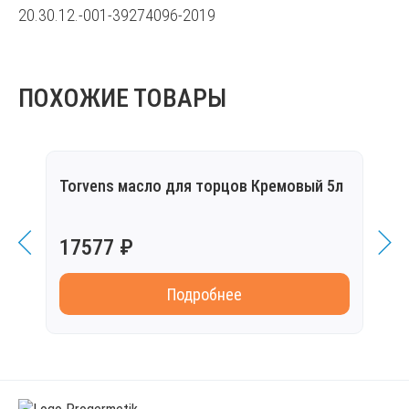
20.30.12.-001-39274096-2019
ПОХОЖИЕ ТОВАРЫ
Torvens масло для торцов Кремовый 5л
Torv
17577 ₽
999
Подробнее