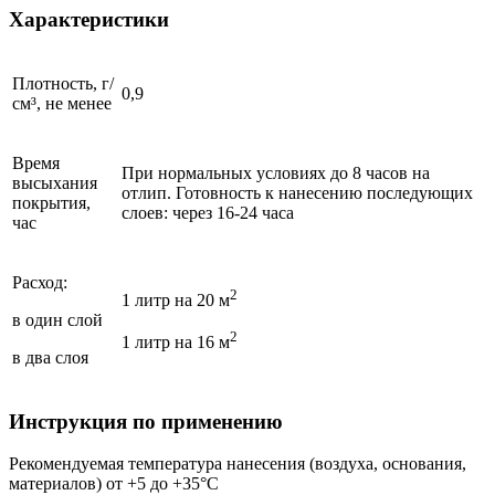
Характеристики
Плотность, г/
0,9
см³, не менее
Время
При нормальных условиях до 8 часов на
высыхания
отлип. Готовность к нанесению последующих
покрытия,
слоев: через 16-24 часа
час
Расход:
2
1 литр на 20 м
в один слой
2
1 литр на 16 м
в два слоя
Инструкция по применению
Рекомендуемая температура нанесения (воздуха, основания,
материалов) от +5 до +35°С