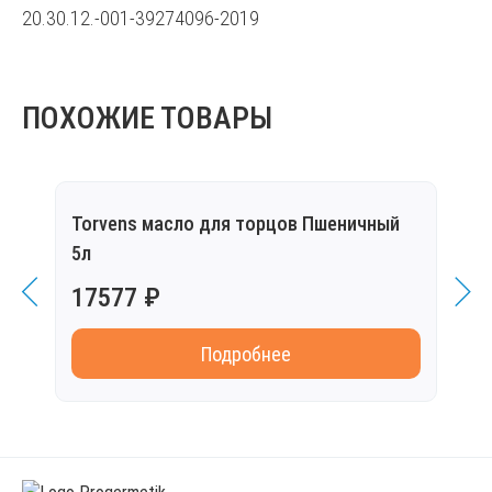
20.30.12.-001-39274096-2019
ПОХОЖИЕ ТОВАРЫ
Torvens масло для торцов Пшеничный
Torv
5л
17577 ₽
999
Подробнее