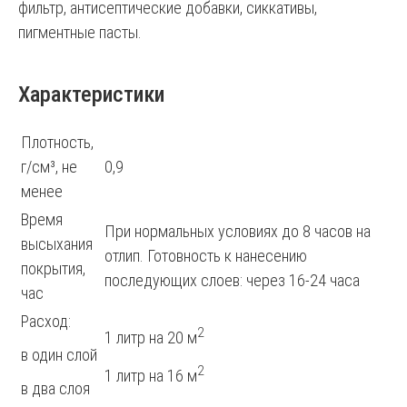
фильтр, антисептические добавки, сиккативы,
пигментные пасты.
Характеристики
Плотность,
г/см³, не
0,9
менее
Время
При нормальных условиях до 8 часов на
высыхания
отлип. Готовность к нанесению
покрытия,
последующих слоев: через 16-24 часа
час
Расход:
2
1 литр на 20 м
в один слой
2
1 литр на 16 м
в два слоя