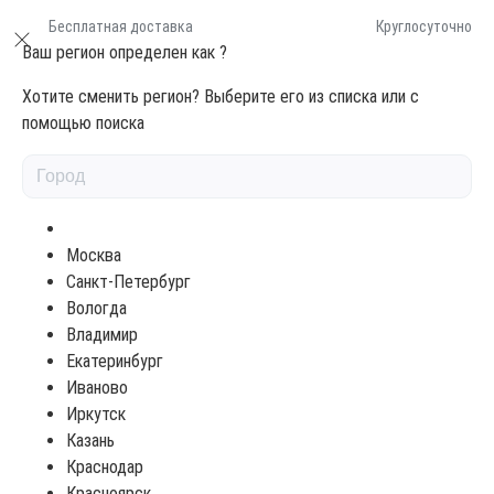
Бесплатная доставка
Круглосуточно
Ваш регион определен как
?
Хотите сменить регион? Выберите его из списка или с
помощью поиска
Масла для дерева
TORVENS МАСЛО ДЛЯ ФАСАДА
ИНДИВИДУАЛЬНЫЙ ЦВЕТ 5Л
Москва
Санкт-Петербург
Вологда
Владимир
Екатеринбург
Иваново
Иркутск
Казань
Краснодар
17046 ₽
Красноярск