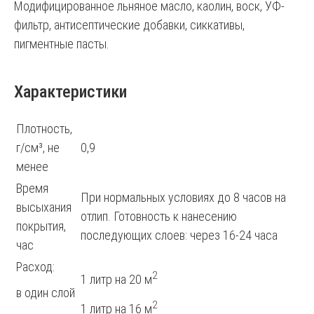
Модифицированное льняное масло, каолин, воск, УФ-
фильтр, антисептические добавки, сиккативы,
пигментные пасты.
Характеристики
Плотность,
г/см³, не
0,9
менее
Время
При нормальных условиях до 8 часов на
высыхания
отлип. Готовность к нанесению
покрытия,
последующих слоев: через 16-24 часа
час
Расход:
2
1 литр на 20 м
в один слой
2
1 литр на 16 м